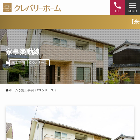
TEL
MENU
【米子市西福原
家事楽動線
施工事例
CXシリーズ
ホーム
施工事例
CXシリーズ