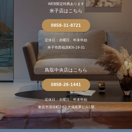
WEB限定特典あります
米子店はこちら
0859-31-8721
定休日：水曜日、年末年始
米子市西福原町6-19-31
鳥取中央店はこちら
0858-26-1441
定休日：水曜日、年末年始
倉吉市清谷町2-63 大成産業ビル1階