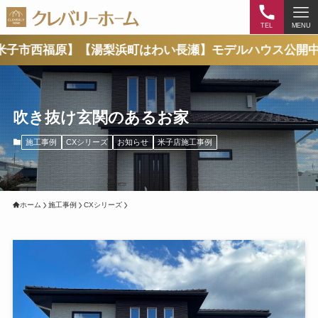
TEL
MENU
原】【湯梨浜町はわい長瀬】モデルハウス公開中！
吹き抜け玄関のあるお家
施工事例
CXシリーズ
お知らせ
米子店施工事例
ホーム
施工事例
CXシリーズ