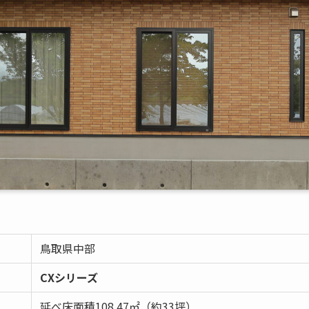
鳥取県中部
CXシリーズ
延べ床面積108.47㎡（約33坪）