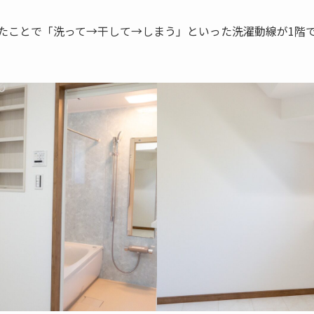
たことで「洗って→干して→しまう」といった洗濯動線が1階