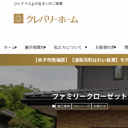
ひとクラス上の住まいのご提案
ホーム
展示場案内
私たちについて
お客様の声
福原】【湯梨浜町はわい長瀬】モデルハウス公開中！
ファミリークローゼット
施工事例
CXシリーズ
お知らせ