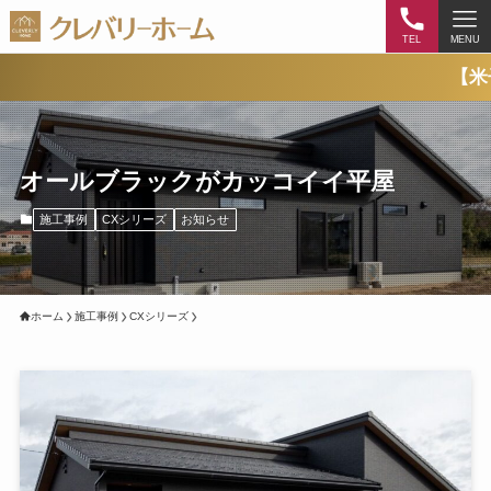
TEL
MENU
【米子市西福
オールブラックがカッコイイ平屋
施工事例
CXシリーズ
お知らせ
ホーム
施工事例
CXシリーズ