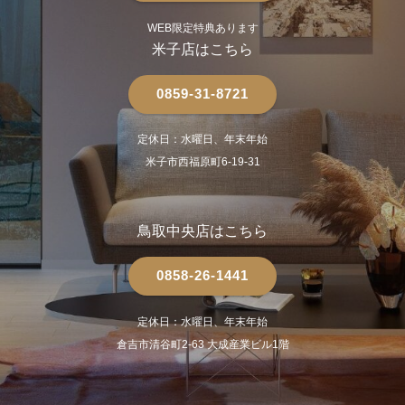
WEB限定特典あります
米子店はこちら
0859-31-8721
定休日：水曜日、年末年始
米子市西福原町6-19-31
鳥取中央店はこちら
0858-26-1441
定休日：水曜日、年末年始
倉吉市清谷町2-63 大成産業ビル1階