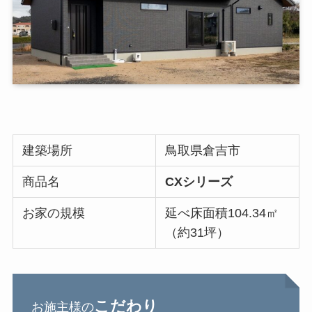
建築場所
鳥取県倉吉市
商品名
CXシリーズ
お家の規模
延べ床面積104.34㎡
（約31坪）
こだわり
お施主様の