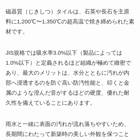
磁器質（じきしつ）タイルは、石英や長石を主原
料に1,200℃〜1,350℃の超高温で焼き締められた素
材です。
JIS規格では吸水率3.0%以下（製品によっては
1.0%以下）と定義されるほど組織が極めて緻密で
あり、最大のメリットは、水分とともに汚れが内
部へ浸透するのを防ぐ高い防汚性能と、叩くと金
属のような澄んだ音がするほどの硬度、優れた耐
久性を備えていることにあります。
雨水と一緒に表面の汚れが流れ落ちやすいため、
長期間にわたって新築時の美しい外観を保つこと