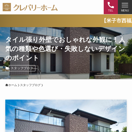
TEL
MENU
【米子市西福原】【湯梨浜
タイル張り外壁でおしゃれな外観に！人
気の種類や色選び・失敗しないデザイン
のポイント
スタッフブログ
ホーム
スタッフブログ